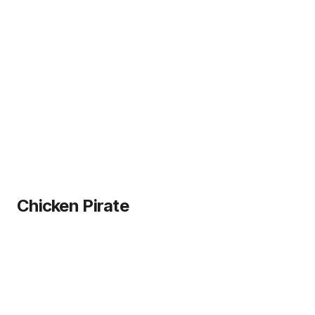
Chicken Pirate