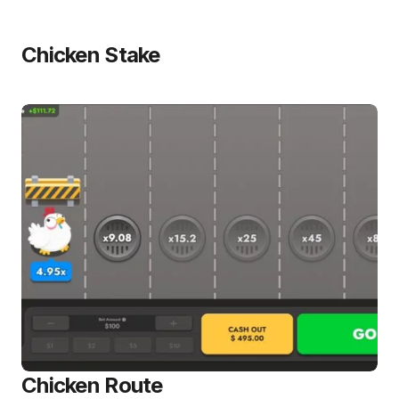
Chicken Stake
Chicken Route