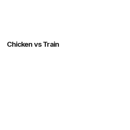
Chicken vs Train