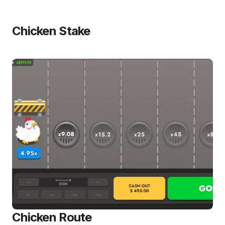
Chicken Stake
Chicken Route