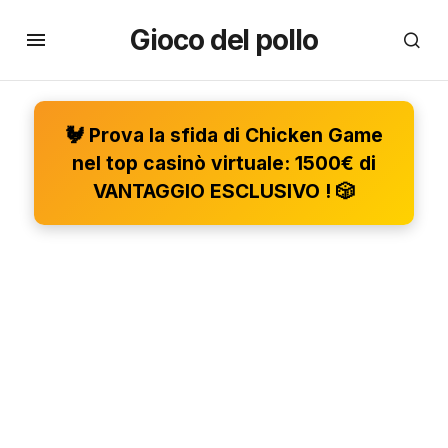
Gioco del pollo
🐓 Prova la sfida di Chicken Game
nel top casinò virtuale: 1500€ di
VANTAGGIO ESCLUSIVO ! 🎲