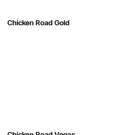
Chicken Road Gold
Chicken Road Vegas