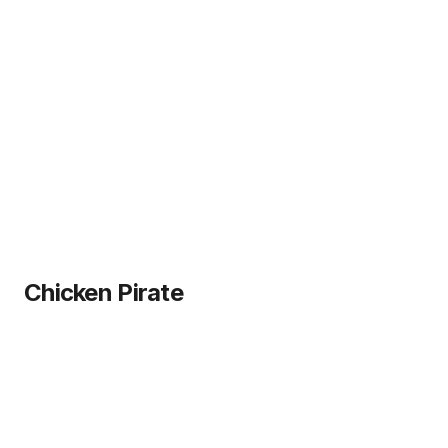
Chicken Pirate