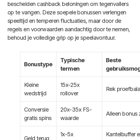
bescheiden cashback beloningen om tegenvallers
op te vangen. Deze soepele bonussen verlengen
speeltijd en temperen fluctuaties, maar door de
regels en voorwaarden aandachtig door te nemen,
behoud je volledige grip op je speelavontuur.
Typische
Beste
Bonustype
termen
gebruiksmog
Kleine
15x-25x
Rek proefbal
wedstrijd
rollover
Conversie
20x-35x FS-
Alleen bonus 
gratis spins
waarde
1x-5x
Kantelbuffer e
Geld terug