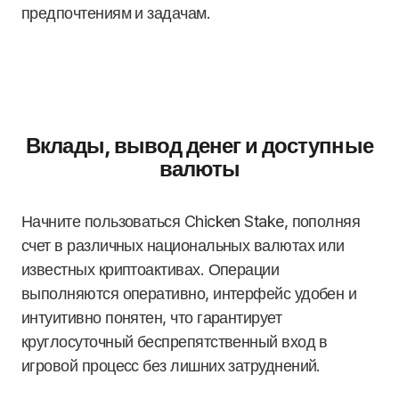
предпочтениям и задачам.
Вклады, вывод денег и доступные
валюты
Начните пользоваться Chicken Stake, пополняя
счет в различных национальных валютах или
известных криптоактивах. Операции
выполняются оперативно, интерфейс удобен и
интуитивно понятен, что гарантирует
круглосуточный беспрепятственный вход в
игровой процесс без лишних затруднений.