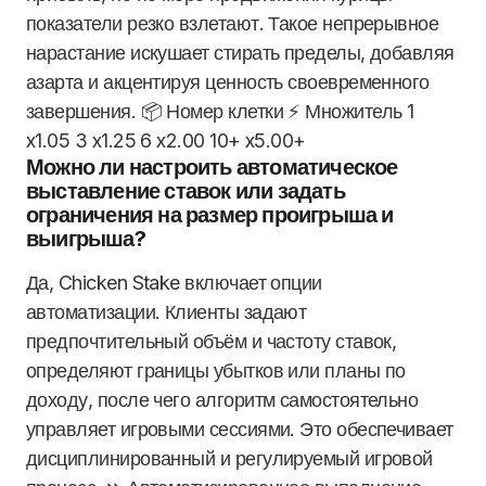
показатели резко взлетают. Такое непрерывное
нарастание искушает стирать пределы, добавляя
азарта и акцентируя ценность своевременного
завершения. 📦 Номер клетки ⚡ Множитель 1
x1.05 3 x1.25 6 x2.00 10+ x5.00+
Можно ли настроить автоматическое
выставление ставок или задать
ограничения на размер проигрыша и
выигрыша?
Да, Chicken Stake включает опции
автоматизации. Клиенты задают
предпочтительный объём и частоту ставок,
определяют границы убытков или планы по
доходу, после чего алгоритм самостоятельно
управляет игровыми сессиями. Это обеспечивает
дисциплинированный и регулируемый игровой