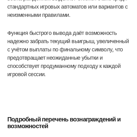
стандартных игровых автоматов или вариантов с
неизменными правилами.
Функция быстрого вывода даёт возможность
надежно забрать текущий выигрыш, увеличенный
с учётом выплаты по финальному символу, что
предотвращает неожиданные убытки и
способствует продуманному подходу к каждой
игровой сессии.
Подробный перечень вознаграждений и
возможностей